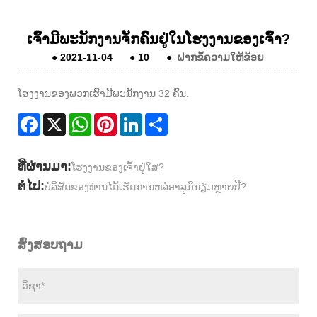
ເຈົ້າມີພະນັກງານຈັກຄົນຢູ່ໃນໂຮງງານຂອງເຈົ້າ?
●
2021-11-04
●
10
●
ຝາກຂໍ້ຄວາມໃຫ້ຂ້ອຍ
ໂຮງງານຂອງພວກເຮົາມີພະນັກງານ 32 ຄົນ.
Facebook
X
WhatsApp
Pinterest
LinkedIn
Share
ທີ່ຜ່ານມາ:
ໂຮງງານຂອງເຈົ້າຢູ່ໃສ?
ຕໍ່ໄປ:
ບໍ​ລິ​ສັດ​ຂອງ​ທ່ານ​ໄດ້​ເຮັດ​ການ​ຫລໍ່​ອາ​ລູ​ມິ​ນຽມ​ຫຼາຍ​ປີ​?
ສົ່ງສອບຖາມ