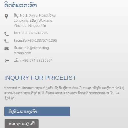
ຕິດ​ຕໍ່​ພວກ​ເຮົາ
ທີ່ຢູ່: No.1, Xinrui Road, ບ້ານ
Longxing, ເມືອງ Wuxiang,
Yinzhou, Ningbo, ຈີນ
ໂທ:
+86-13375741296
ໂທລະສັບ:
+86-13375741296
ອີເມວ:
info@diecasting-
factory.com
ແຟັກ: +86-574-88236964
INQUIRY FOR PRICELIST
ຖ້າ​ຫາກ​ທ່ານ​ມີ​ການ​ສອບ​ຖາມ​ກ່ຽວ​ກັບ​ວົງ​ຢືມ​ຫຼື​ການ​ຮ່ວມ​ມື​, ກະ​ລຸ​ນາ​ສົ່ງ​ອີ​ເມວ​ຫຼື​ການ​ນໍາ​ໃຊ້​
ແບບ​ຟອມ​ສອບ​ຖາມ​ດັ່ງ​ຕໍ່​ໄປ​ນີ້​. ຕົວແທນຂາຍຂອງພວກເຮົາຈະຕິດຕໍ່ຫາທ່ານພາຍໃນ 24
ຊົ່ວໂມງ.
ສອບຖາມດຽວນີ້