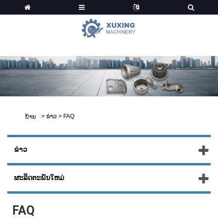
ຂ່າວ
>
ຂ່າວ
>
FAQ
ບ້ານ
ຂ່າວ
ຜະລິດຕະພັນໃຫມ່
FAQ