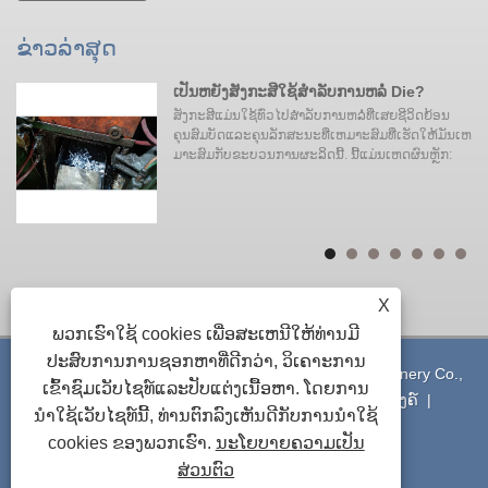
ຂ່າວ​ລ່າ​ສຸດ
ເປັນຫຍັງສັງກະສີໃຊ້ສໍາລັບການຫລໍ່ Die?
ະ
ສັງກະສີແມ່ນໃຊ້ທົ່ວໄປສໍາລັບການຫລໍ່ທີ່ເສຍຊີວິດຍ້ອນ
ຄຸນສົມບັດແລະຄຸນລັກສະນະທີ່ເຫມາະສົມທີ່ເຮັດໃຫ້ມັນເຫ
ິ
ມາະສົມກັບຂະບວນການຜະລິດນີ້. ນີ້ແມ່ນເຫດຜົນຫຼັກ:
ມ
X
ພວກເຮົາໃຊ້ cookies ເພື່ອສະເຫນີໃຫ້ທ່ານມີ
ປະສົບການການຊອກຫາທີ່ດີກວ່າ, ວິເຄາະການ
ສະຫງວນລິຂະສິດ © 2021 Ningbo Yinzhou Xuxing Machinery Co.,
ເຂົ້າຊົມເວັບໄຊທ໌ແລະປັບແຕ່ງເນື້ອຫາ. ໂດຍການ
Ltd. - ການຫລໍ່ອະລູມິນຽມ - ສະຫງວນລິຂະສິດທັງຫມົດ
ລິ້ງຄ໌
|
ນໍາໃຊ້ເວັບໄຊທ໌ນີ້, ທ່ານຕົກລົງເຫັນດີກັບການນໍາໃຊ້
Sitemap
|
RSS
|
XML
|
Privacy Policy
cookies ຂອງພວກເຮົາ.
ນະໂຍບາຍຄວາມເປັນ
ສ່ວນຕົວ