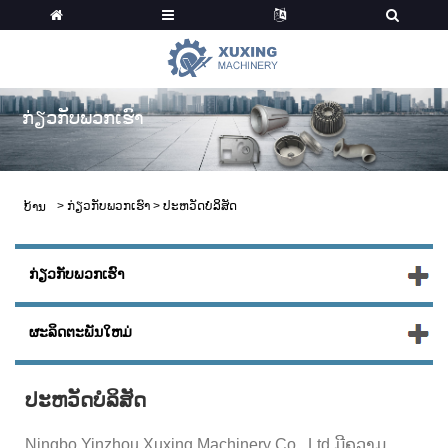
ກ່ຽວ​ກັບ​ພວກ​ເຮົາ
>
ກ່ຽວ​ກັບ​ພວກ​ເຮົາ
>
ປະ​ຫວັດ​ບໍ​ລິ​ສັດ
ບ້ານ
ກ່ຽວ​ກັບ​ພວກ​ເຮົາ
ຜະລິດຕະພັນໃຫມ່
ປະ​ຫວັດ​ບໍ​ລິ​ສັດ
Ningbo Yinzhou Xuxing Machinery Co., Ltd ມີຄວາມ