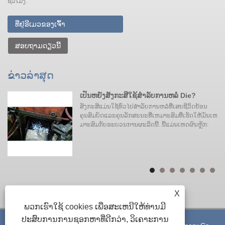
ຊົ່ວໂມງ.
ສອບຖາມດຽວນີ້
ຂ່າວ​ລ່າ​ສຸດ
ເປັນຫຍັງສັງກະສີໃຊ້ສໍາລັບການຫລໍ່ Die?
ະ
ສັງກະສີແມ່ນໃຊ້ທົ່ວໄປສໍາລັບການຫລໍ່ທີ່ເສຍຊີວິດຍ້ອນ
ຄຸນສົມບັດແລະຄຸນລັກສະນະທີ່ເຫມາະສົມທີ່ເຮັດໃຫ້ມັນເຫ
ິ
ມາະສົມກັບຂະບວນການຜະລິດນີ້. ນີ້ແມ່ນເຫດຜົນຫຼັກ:
ມ
X
ພວກເຮົາໃຊ້ cookies ເພື່ອສະເຫນີໃຫ້ທ່ານມີ
ປະສົບການການຊອກຫາທີ່ດີກວ່າ, ວິເຄາະການ