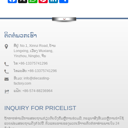
ຕິດ​ຕໍ່​ພວກ​ເຮົາ
ທີ່ຢູ່: No.1, Xinrui Road, ບ້ານ
Longxing, ເມືອງ Wuxiang,
Yinzhou, Ningbo, ຈີນ
ໂທ:
+86-13375741296
ໂທລະສັບ:
+86-13375741296
ອີເມວ:
info@diecasting-
factory.com
ແຟັກ: +86-574-88236964
INQUIRY FOR PRICELIST
ຖ້າ​ຫາກ​ທ່ານ​ມີ​ການ​ສອບ​ຖາມ​ກ່ຽວ​ກັບ​ວົງ​ຢືມ​ຫຼື​ການ​ຮ່ວມ​ມື​, ກະ​ລຸ​ນາ​ສົ່ງ​ອີ​ເມວ​ຫຼື​ການ​ນໍາ​ໃຊ້​
ແບບ​ຟອມ​ສອບ​ຖາມ​ດັ່ງ​ຕໍ່​ໄປ​ນີ້​. ຕົວແທນຂາຍຂອງພວກເຮົາຈະຕິດຕໍ່ຫາທ່ານພາຍໃນ 24