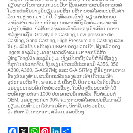
ຊ່ຽວຊານໃນການອອກແບບມືອາຊີບແລະການຜະລິດການຫລໍ່
ໂລຫະປະສົມອາລູມິນຽມແລະສັງກະສີການຫລໍ່ໂລຫະປະສົມສໍາ
ລັບການຫຼາຍກ່ວາ 17 ປີ. ດັ່ງທີ່ພວກເຮົາຮູ້, ພຽງແຕ່ປະກອບ
ອາຊີບສາມາດຮັບປະກັນຄຸນນະພາບທີ່ຍິ່ງໃຫຍ່ແລະລາຄາທີ່
ແຂ່ງຂັນທີ່ສຸດ. ບໍລິສັດຂອງພວກເຮົາຮັບຮອງເອົາເຕັກນິກການ
ຫລໍ່ຫຼາຍເຊັ່ນ: Gravity die Casting, Low-pressure die
Casting, Sand Casting, High Pressure die Casting ແລະ
ອື່ນໆ. ເພື່ອຮັບປະກັນຄຸນນະພາບຂອງພວກເຮົາ, ທັງຫມົດຂອງ
ingots ອາລູມິນຽມຂອງພວກເຮົາແມ່ນມາຈາກບໍລິສັດ
QingTongXia ອະລູມິນຽມ, ເຊິ່ງເປັນຫນຶ່ງໃນຍີ່ຫໍ້ທີ່ມີຊື່ສຽງ
ທີ່ສຸດໃນປະເທດຈີນ. ຊັ້ນຮຽນປົກກະຕິປະກອບມີ A356, 356,
A380, A360, G-AlSi7Mg ແລະ G-AlSi7Mg ຫຼືອື່ນໆຕາມການ
ຮ້ອງຂໍຂອງທ່ານ. ຜະລິດຕະພັນຂອງພວກເຮົາໄດ້ກວມເອົາ
ອຸປະກອນກົນຈັກ, ຮາດແວ & ເຄື່ອງມື, ບົດຄວາມໃນຄົວເຮືອນ
ແລະອຸປະກອນລົດໃຫຍ່ແລະອື່ນໆ. ໃນປັດຈຸບັນພວກເຮົາໄດ້
ຜະລິດຫຼາຍກ່ວາ 1000 ປະເພດຜະລິດຕະພັນ, ຕົ້ນຕໍແມ່ນຕໍ່
OEM, ແລະຫຼາຍກ່ວາ 90% ຂອງການຫລໍ່ໂລຫະປະສົມອາລູມິ
ນຽມແມ່ນສົ່ງອອກໄປອາເມລິກາ, ອິຕາລີ, ເຢຍລະມັນ,
ອົດສະຕາລີ, ການາດາ, ສວີເດນແລະອື່ນໆ.
Facebook
X
WhatsApp
Pinterest
LinkedIn
Share